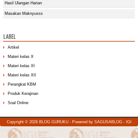
Hasil Ulangan Harian
Masakan Maknyusss
LABEL
Artikel
Materi kelas X
Materi kelas XI
Materi kelas XII
Perangkat KBM
Produk Kerajinan
Soal Online
Copyright ©
2026
BLOG GURUKU
- Powered by
SAGUSABLOG
-
IGI
Design by
NewWpThemes
| Blogger Theme by
Lasantha
-
PremiumBloggerTemplates.com
|
BTheme.net
Redesign by
Mung Bisnis
-
mrmung.com
-
Blog Siswa